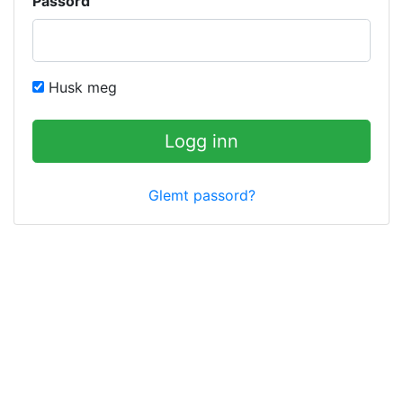
Passord
Husk meg
Logg inn
Glemt passord?