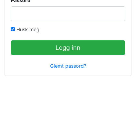
Passord
Husk meg
Logg inn
Glemt passord?