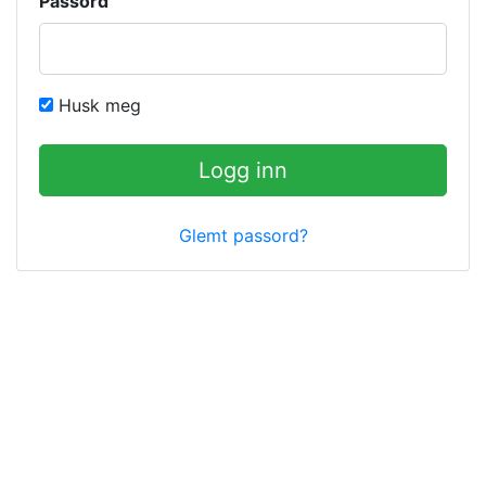
Passord
Husk meg
Logg inn
Glemt passord?