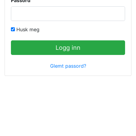
Passord
Husk meg
Logg inn
Glemt passord?