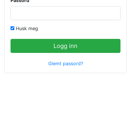
Passord
Husk meg
Logg inn
Glemt passord?