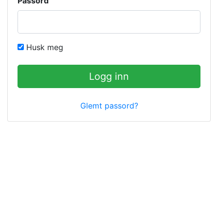
Passord
Husk meg
Logg inn
Glemt passord?