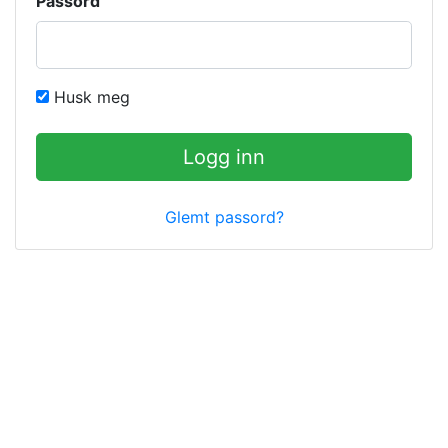
Passord
Husk meg
Logg inn
Glemt passord?