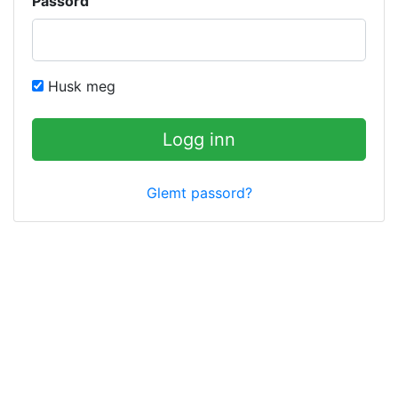
Passord
Husk meg
Logg inn
Glemt passord?