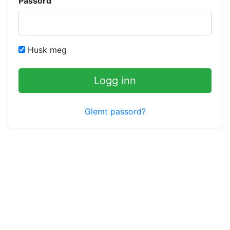
Passord
Husk meg
Logg inn
Glemt passord?